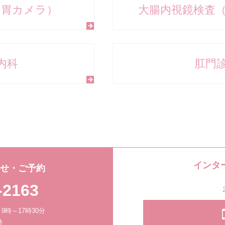
（胃カメラ）
大腸内視鏡検査
内科
肛門
インタ
わせ・ご予約
-2163
時～17時30分
時