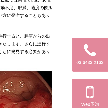
亡数では男性で2位、女性
運動不足、肥満、過度の飲酒
い方に発症することもあり
進行すると、腫瘍からの出
きたします。さらに進行す
うちに発見する必要があり
03-6433-2163
Web予約