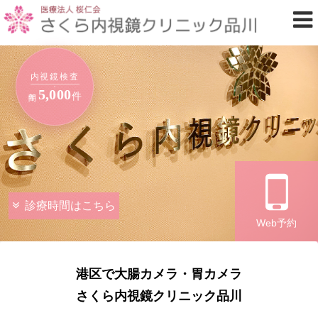
内視鏡検査
5,000
年間
件
診療時間はこちら
Web予約
港区で大腸カメラ・胃カメラ
さくら内視鏡クリニック品川