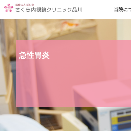
当院に
急性胃炎