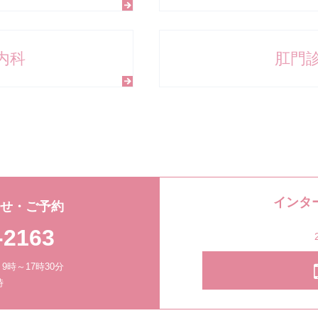
内科
肛門
インタ
わせ・ご予約
-2163
時～17時30分
時